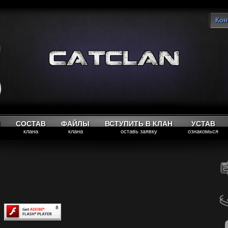
Кон
Вы
М
СОСТАВ
ФАЙЛЫ
ВСТУПИТЬ В КЛАН
УСТАВ
клана
клана
оставь заявку
ознакомься