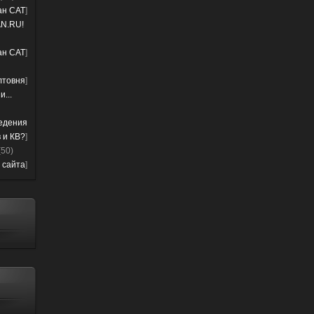
лан CAT
]
N.RU!
лан CAT
]
лтовня
]
...
ведения
 и КВ?
]
(50)
 сайта
]