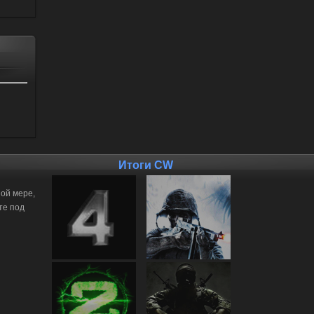
Итоги CW
ной мере,
те под