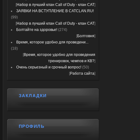
[
Набор в лучший клан Call of Duty - клан CAT
]
ЗАЯВКИ НА ВСТУПЛЕНИЕ В CATCLAN.RU!
(99)
[
Набор в лучший клан Call of Duty - клан CAT
]
Болтайте на здоровье!
(274)
[
Болтовня
]
Время, которое удобно для проведени...
(18)
[
Время, которое удобно для проведения
тренировок, чемпов и КВ?
]
Очень серьезный и срочный вопрос!
(50)
[
Работа сайта
]
ЗАКЛАДКИ
ПРОФИЛЬ