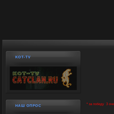
KOT-TV
* за победу 3 очк
НАШ ОПРОС