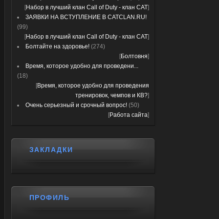
[
Набор в лучший клан Call of Duty - клан CAT
]
ЗАЯВКИ НА ВСТУПЛЕНИЕ В CATCLAN.RU!
(99)
[
Набор в лучший клан Call of Duty - клан CAT
]
Болтайте на здоровье!
(274)
[
Болтовня
]
Время, которое удобно для проведени...
(18)
[
Время, которое удобно для проведения
тренировок, чемпов и КВ?
]
Очень серьезный и срочный вопрос!
(50)
[
Работа сайта
]
ЗАКЛАДКИ
ПРОФИЛЬ