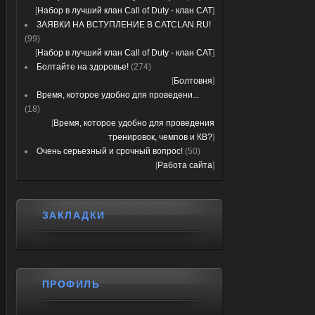
[
Набор в лучший клан Call of Duty - клан CAT
]
ЗАЯВКИ НА ВСТУПЛЕНИЕ В CATCLAN.RU!
(99)
[
Набор в лучший клан Call of Duty - клан CAT
]
Болтайте на здоровье!
(274)
[
Болтовня
]
Время, которое удобно для проведени...
(18)
[
Время, которое удобно для проведения
тренировок, чемпов и КВ?
]
Очень серьезный и срочный вопрос!
(50)
[
Работа сайта
]
ЗАКЛАДКИ
ПРОФИЛЬ