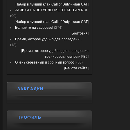
[
Набор в лучший клан Call of Duty - клан CAT
]
ЗАЯВКИ НА ВСТУПЛЕНИЕ В CATCLAN.RU!
(99)
[
Набор в лучший клан Call of Duty - клан CAT
]
Болтайте на здоровье!
(274)
[
Болтовня
]
Время, которое удобно для проведени...
(18)
[
Время, которое удобно для проведения
тренировок, чемпов и КВ?
]
Очень серьезный и срочный вопрос!
(50)
[
Работа сайта
]
ЗАКЛАДКИ
ПРОФИЛЬ