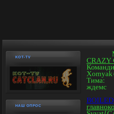
KOT-TV
CRAZY 
Команд
Xomyak
Тима:
ждемс
BOILED
главно
НАШ ОПРОС
Svyat{C