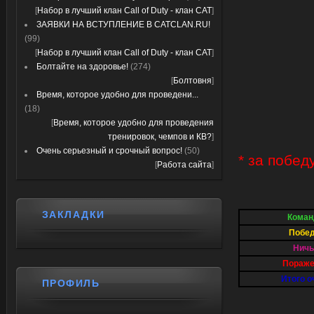
[
Набор в лучший клан Call of Duty - клан CAT
]
ЗАЯВКИ НА ВСТУПЛЕНИЕ В CATCLAN.RU!
(99)
[
Набор в лучший клан Call of Duty - клан CAT
]
Болтайте на здоровье!
(274)
[
Болтовня
]
Время, которое удобно для проведени...
(18)
[
Время, которое удобно для проведения
тренировок, чемпов и КВ?
]
Очень серьезный и срочный вопрос!
(50)
* за побед
[
Работа сайта
]
ЗАКЛАДКИ
Коман
Побе
Ничь
Пораже
Итого о
ПРОФИЛЬ