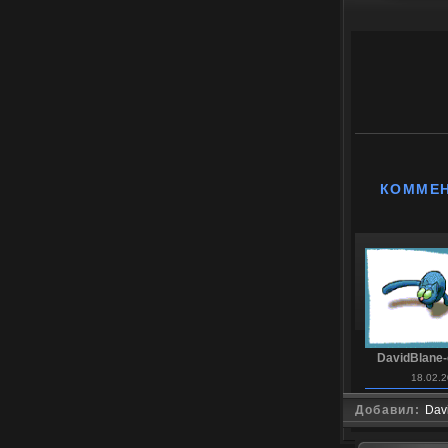
КОММЕ
DavidBlane-
18.02.2
Добавил:
Dav