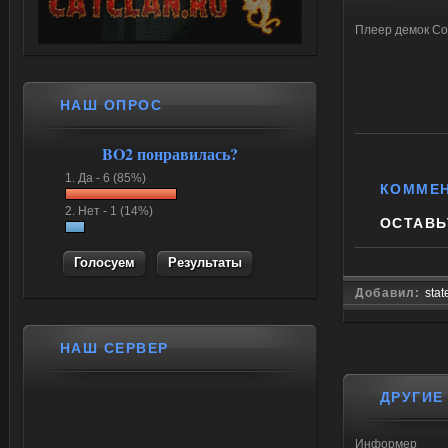
Плеер демок C
НАШ ОПРОС
BO2 понравилась?
1.
Да -
6 (85%)
КОММЕ
2.
Нет -
1 (14%)
ОСТАВЬ
Результаты
Добавил:
stat
НАШ СЕРВЕР
ДРУГИЕ
Информер