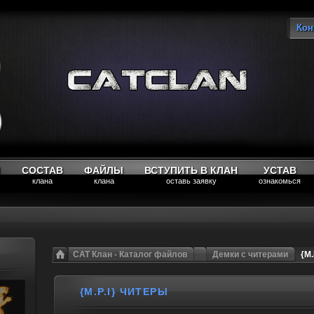
Кон
Вы
М
СОСТАВ
ФАЙЛЫ
ВСТУПИТЬ В КЛАН
УСТАВ
клана
клана
оставь заявку
ознакомься
CAT Клан - Каталог файлов
Демки с читерами
{M.
{M.P.I} ЧИТЕРЫ