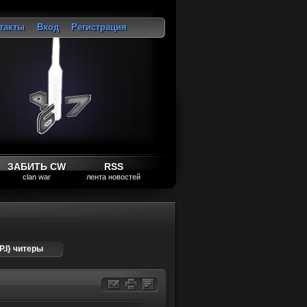
такты
Вход
Регистрация
ход
ЗАБИТЬ CW
RSS
clan war
лента новостей
P.I} читеры