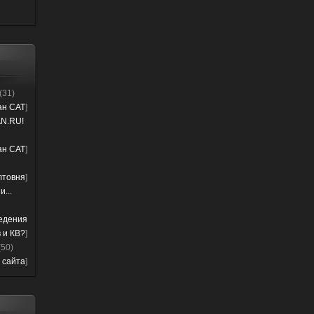
(31)
лан CAT
]
N.RU!
лан CAT
]
лтовня
]
...
ведения
 и КВ?
]
(50)
 сайта
]