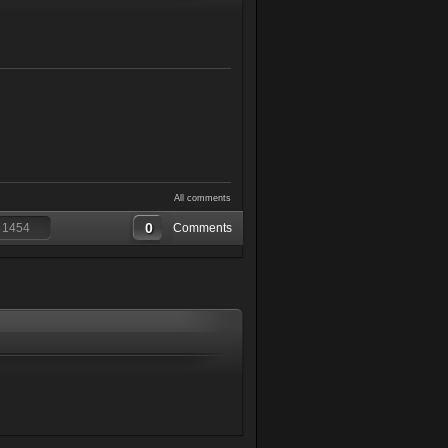
All comments
0
:
1454
Comments