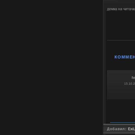
демка на читачк
КОММЕ
h
15.10.
Добавил:
Exi