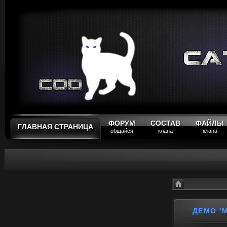
ФОРУМ
СОСТАВ
ФАЙЛЫ
ГЛАВНАЯ СТРАНИЦА
общайся
клана
клана
CAT Клан - Ката
Демо 'madmax{CA
ДЕМО '