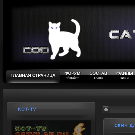
ФОРУМ
СОСТАВ
ФАЙЛЫ
ГЛАВНАЯ СТРАНИЦА
общайся
клана
клана
KOT-TV
CAT Клан - Ката
Скин для снапы M
СКИН Д