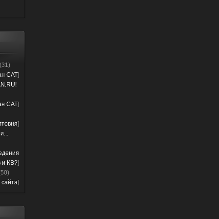
(31)
лан CAT
]
N.RU!
лан CAT
]
лтовня
]
...
ведения
 и КВ?
]
(50)
 сайта
]