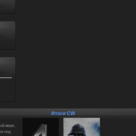
Итоги CW
ной мере,
те под