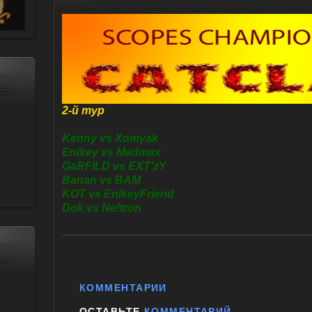
2-й тур
Kenny vs Xomyak
Enikey vs Madmax
GaRFILD vs EXT'zY
Banan vs BAM
KOT vs EnikeyFriend
Dok vs Ne!tron
КОММЕНТАРИИ
ОСТАВЬТЕ
КОММЕНТАРИЙ