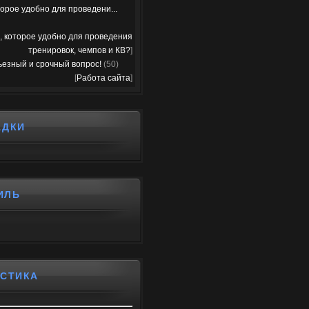
орое удобно для проведени...
, которое удобно для проведения
тренировок, чемпов и КВ?
]
ьезный и срочный вопрос!
(50)
[
Работа сайта
]
АДКИ
ИЛЬ
ИСТИКА