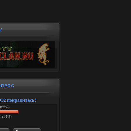
V
ОПРОС
O2 понравилась?
 (85%)
1 (14%)