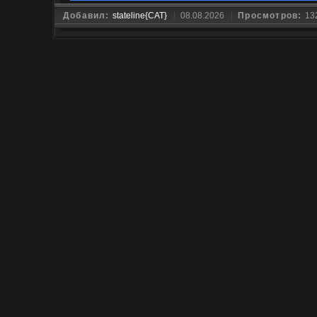
Добавил:
stateline{CAT}
08.08.2026
Просмотров:
13