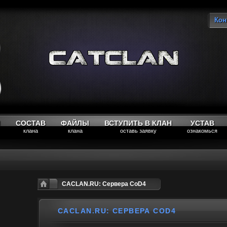
Кон
Вы
М
СОСТАВ
ФАЙЛЫ
ВСТУПИТЬ В КЛАН
УСТАВ
клана
клана
оставь заявку
ознакомься
CACLAN.RU: Сервера CoD4
CACLAN.RU: СЕРВЕРА COD4