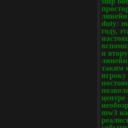
мир бо
простор
линейн
duty: m
году, э
настоя
вспомн
и втору
линейн
таким 
игроку 
постоя
позвол
центре
необозр
mw3 на
реалис
событи