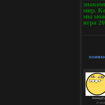
знаком
мир. К
мы може
игра 20
КОММЕ
Kenny{C
27.02.2