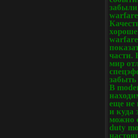
забыли
warfare
Качест
хороше
warfare
показа
части.
мир от
спецэф
забыть
В moder
находи
еще не 
и куда 
можно с
duty mo
настоя