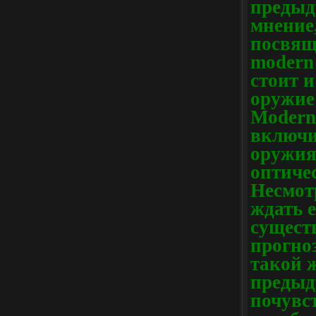
предыд
мнение,
посвящ
modern 
стоит и
оружие
Modern
включит
оружия
оптиче
Несмотр
ждать е
сущест
прогноз
такой 
предыд
почувс