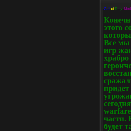
Call
of
Duty:
Mod
Конечно
этого с
который
Все мы
игр жан
храбро
героич
восстан
сражал
придет
угрожа
сегодн
warfare
части. 
будет т