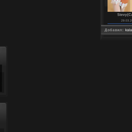
Stevy{C
29.03.2
Добавил:
kal