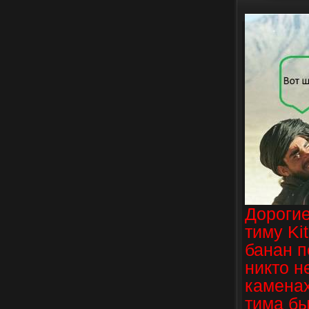
Дороги
тиму Kit
банан п
никто н
каменах
тима бы