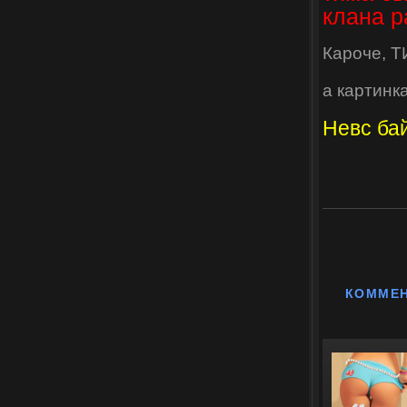
клана р
Кароче, 
а картинка
Невс бай
КОММЕ