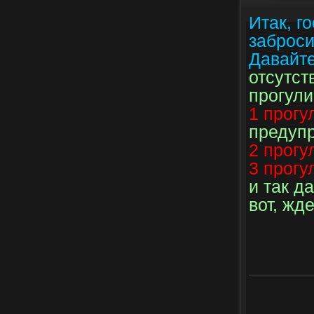
Итак, г
заброси
Давайте
отсутст
прогули
1 прогу
предуп
2 прогу
3 прогу
и так д
вот, жд