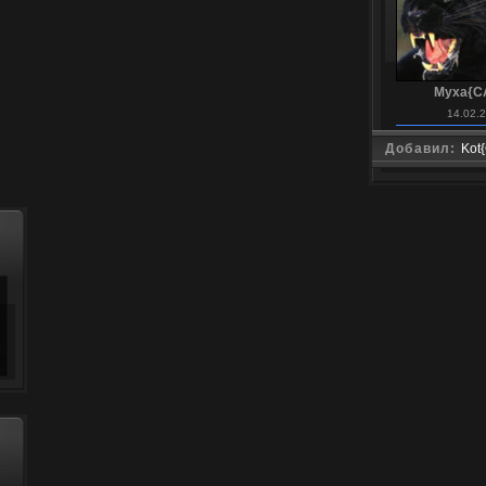
Myxa{C
14.02.
Добавил:
Kot