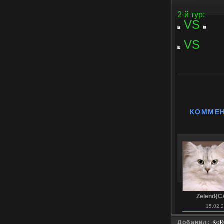
2-й тур:
VS
VS
КОММЕ
Zelend{C
15.02.
Добавил:
Kot