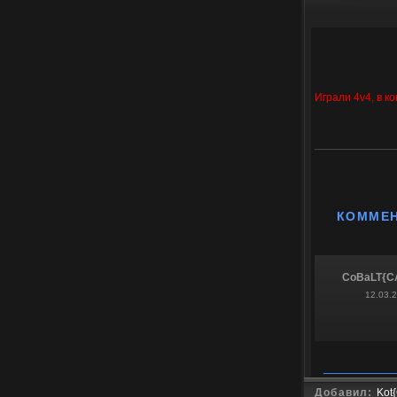
Играли 4v4, в к
КОММЕ
CoBaLT{C
12.03.
Добавил:
Kot