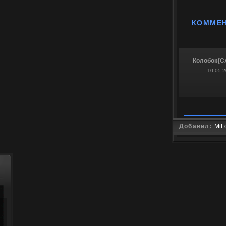
КОММЕ
Колобок{C
10.05.2
Добавил:
MiL