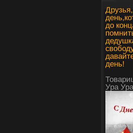
Друзья,
день,ко
до кон
помнить
дедушк
свободу
давайте
день!
Товари
Ура Ура У