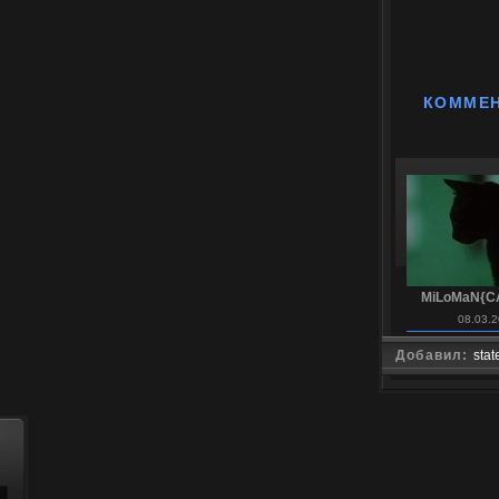
КОММЕ
MiLoMaN{C
08.03.2
Добавил:
stat