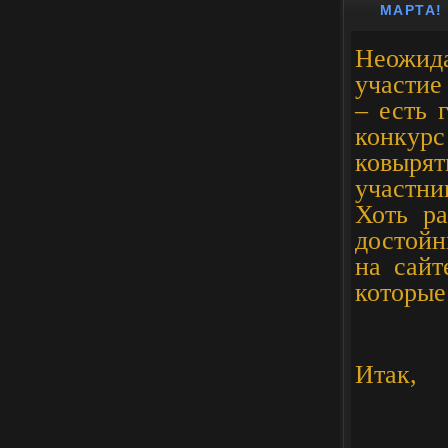
МАРТА!
Неожид
участие
– есть 
конкур
ковыря
участни
Хоть р
достойн
на сайт
которые
Итак,