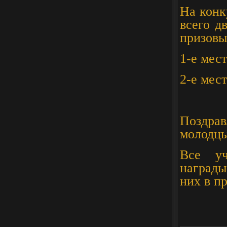
На конк
всего д
призовы
1-е мес
2-е мес
Поздра
молодц
Все уч
награды
них в п