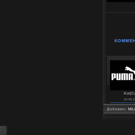
КОММЕ
Kot{C
20.09.2
Добавил:
MiL