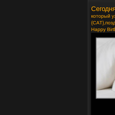
Сегодн
который у
{CAT},поз
Happy Birt