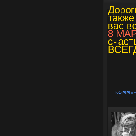
Дорог
также
вас в
8 МА
счаст
ВСЕГ
КОММЕ