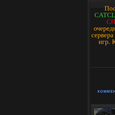
Пос
CATCL
С
П
очеред
сервера
игр. 
КОММЕ