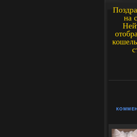
Поздра
на 
Ней
отобра
кошель
с
КОММЕ