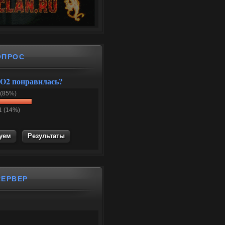
ОПРОС
O2 понравилась?
 (85%)
1 (14%)
Результаты
СЕРВЕР