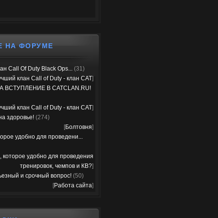
Е НА ФОРУМЕ
н Call Of Duty Black Ops...
(31)
чший клан Call of Duty - клан CAT
]
А ВСТУПЛЕНИЕ В CATCLAN.RU!
чший клан Call of Duty - клан CAT
]
на здоровье!
(274)
[
Болтовня
]
орое удобно для проведени...
, которое удобно для проведения
тренировок, чемпов и КВ?
]
ьезный и срочный вопрос!
(50)
[
Работа сайта
]