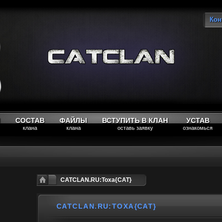
Кон
Вы
М
СОСТАВ
ФАЙЛЫ
ВСТУПИТЬ В КЛАН
УСТАВ
клана
клана
оставь заявку
ознакомься
CATCLAN.RU:Toxa{CAT}
CATCLAN.RU:TOXA{CAT}