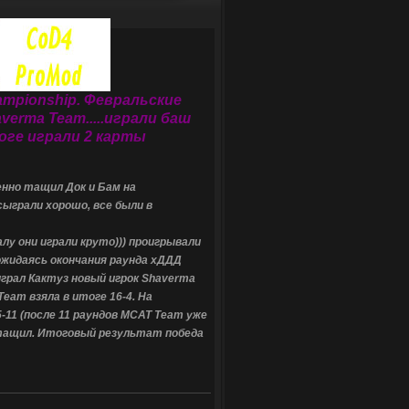
mpionship. Февральские
erma Team.....играли баш
оге играли 2 карты
енно тащил Док и Бам на
сыграли хорошо, все были в
лу они играли круто))) проигрывали
дожидаясь окончания раунда хДДД
играл Кактуз новый игрок Shaverma
eam взяла в итоге 16-4. На
-11 (после 11 раундов MCAT Team уже
 тащил. Итоговый результат победа