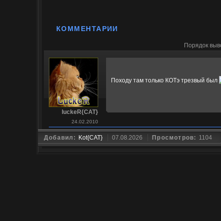
КОММЕНТАРИИ
Порядок выв
Походу там только КОТэ трезвый был
luckeR{CAT}
24.02.2010
Добавил:
Kot{CAT}
07.08.2026
Просмотров:
1104