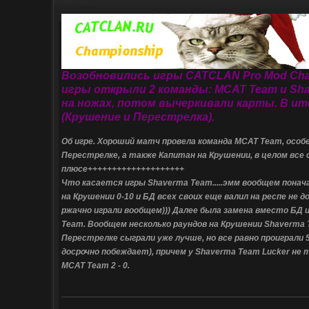
Возобновились игры CATCLAN Pro Mod Cha
игры открыли 2 команды: MCAT Team и Shav
на ножах, потом вычеркивали карты. В ит
(Крушение и Перестрелка).
Об игре. Хороший матч провела команда MCAT Team, особ
Перестрелке, а также Капитан на Крушении, в целом все 
плюсе++++++++++++++++++++
Что касается игры Shaverma Team.....эмм вообщем понача
на Крушении 0-10 и БД всех своих еще валил на респе не 
ржачно играли вообщем))) Далее была замена вместо БД 
Team. Вообщем несколько раундов на Крушении Shaverma T
Перестрелке сыграли уже лучше, но все равно проиграли 5
досрочно побеждает), причем у Shaverma Team Lucker не
MCAT Team 2 - 0.