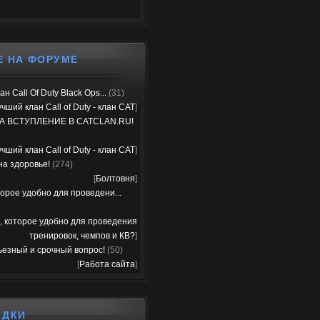
Е НА ФОРУМЕ
н Call Of Duty Black Ops...
(31)
чший клан Call of Duty - клан CAT
]
А ВСТУПЛЕНИЕ В CATCLAN.RU!
чший клан Call of Duty - клан CAT
]
на здоровье!
(274)
[
Болтовня
]
орое удобно для проведени...
, которое удобно для проведения
тренировок, чемпов и КВ?
]
ьезный и срочный вопрос!
(50)
[
Работа сайта
]
АДКИ