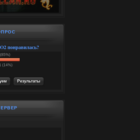
ОПРОС
O2 понравилась?
 (85%)
1 (14%)
Результаты
СЕРВЕР