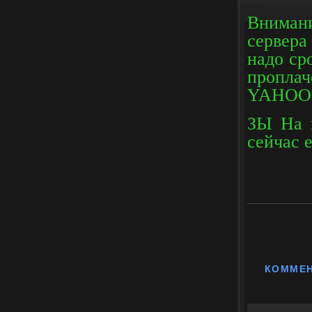
Вниман
сервера
надо ср
проплач
YAHOO п
ЗЫ На п
сейчас е
КОММЕ