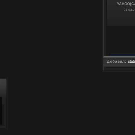
YAHOO{C
01.03.2
Добавил:
stat