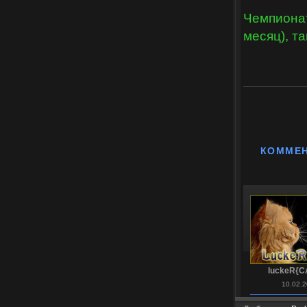
Чемпионат
месяц), та
КОММЕ
luckeR{C
10.02.2