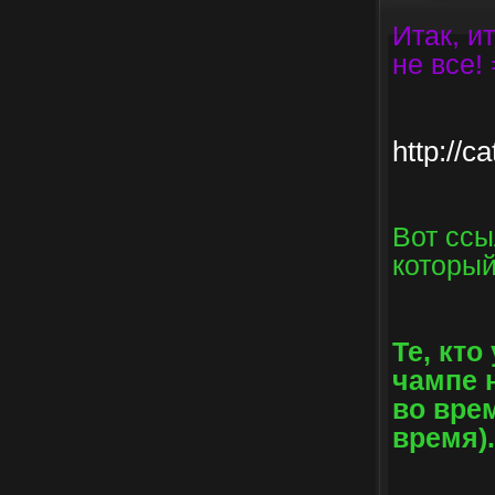
Итак, и
не все! 
http://c
Вот ссы
который
Те, кто
чампе 
во вре
время).