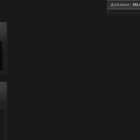
Добавил:
MiL