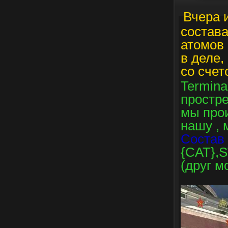
Вчера 
состава
атомов 
в деле,
со счет
Termina
проcтре
мы прои
нашу , 
Состав 
{CAT},S
(друг м