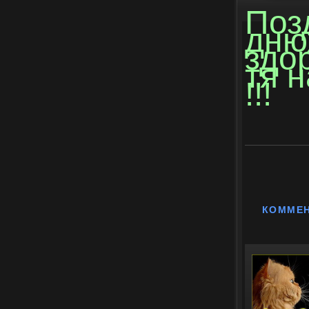
Поз
дню
здо
тя 
!!!
КОММЕ