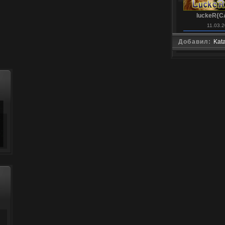
luckeR{C
11.03.
Добавил:
Kat