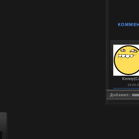
КОММЕ
Kenny{C
19.03.2
Добавил:
stat