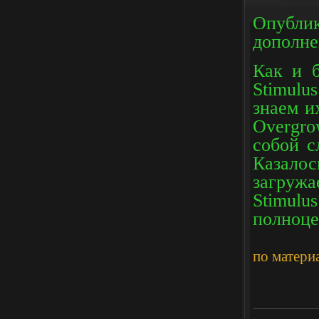
Опубли
дополне
Как и б
Stimulu
знаем их
Overgro
собой с
Казало
загружа
Stimulu
полноце
по материа