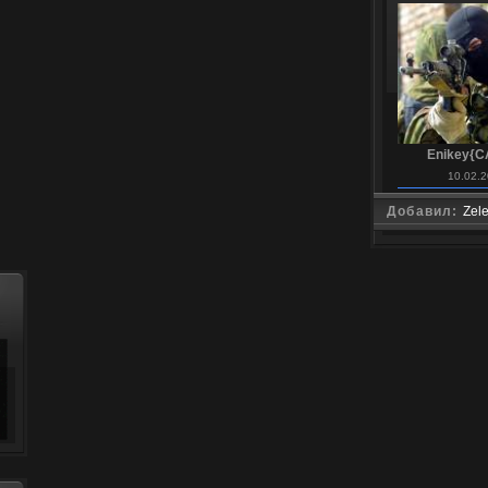
Enikey{C
10.02.2
Добавил:
Zel