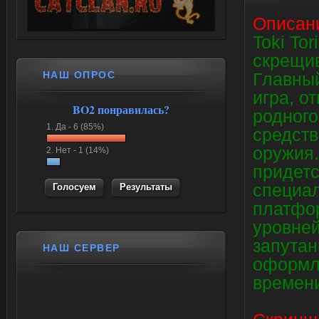
Описан
Toki To
скрещив
НАШ ОПРОС
Главный
игра, о
BO2 понравилась?
родного
1.
Да -
6 (85%)
средств
оружия
2.
Нет -
1 (14%)
придетс
специал
Результаты
платфор
уровней
запутан
НАШ СЕРВЕР
оформле
времен