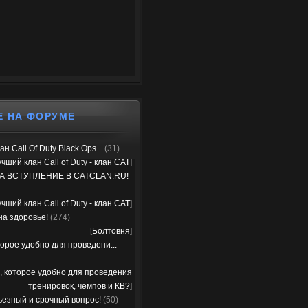
Е НА ФОРУМЕ
н Call Of Duty Black Ops...
(31)
чший клан Call of Duty - клан CAT
]
А ВСТУПЛЕНИЕ В CATCLAN.RU!
чший клан Call of Duty - клан CAT
]
на здоровье!
(274)
[
Болтовня
]
орое удобно для проведени...
, которое удобно для проведения
тренировок, чемпов и КВ?
]
ьезный и срочный вопрос!
(50)