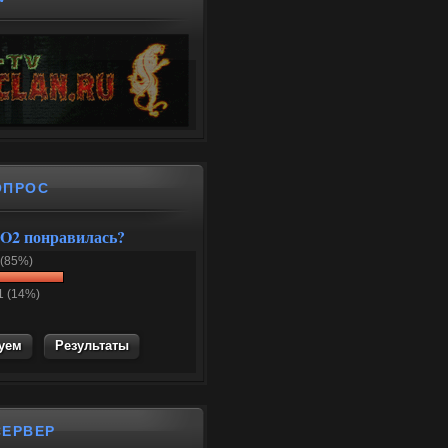
ОПРОС
O2 понравилась?
 (85%)
1 (14%)
Результаты
СЕРВЕР