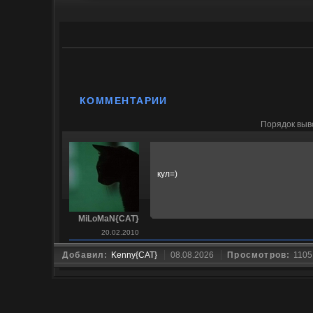
КОММЕНТАРИИ
Порядок выв
кул=)
MiLoMaN{CAT}
20.02.2010
Добавил:
Kenny{CAT}
08.08.2026
Просмотров:
1105