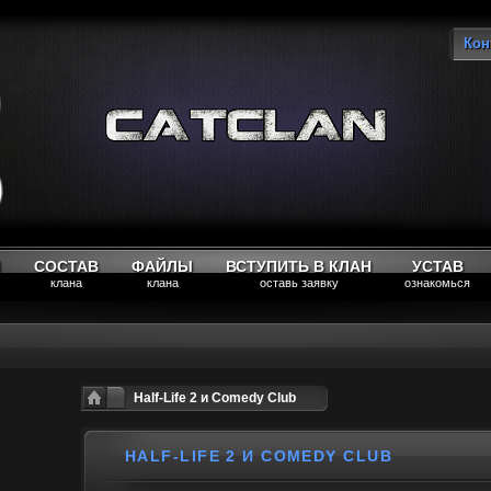
Кон
Вы
М
СОСТАВ
ФАЙЛЫ
ВСТУПИТЬ В КЛАН
УСТАВ
клана
клана
оставь заявку
ознакомься
Half-Life 2 и Comedy Club
HALF-LIFE 2 И COMEDY CLUB