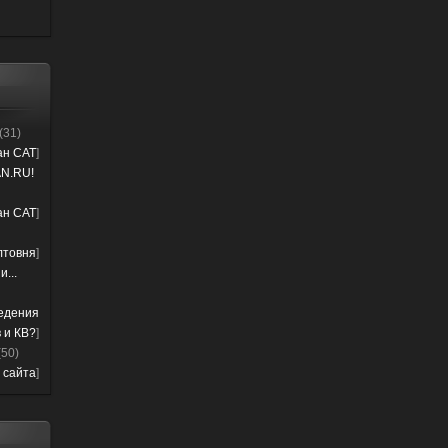
(31)
лан CAT
]
N.RU!
лан CAT
]
лтовня
]
...
ведения
 и КВ?
]
(50)
 сайта
]