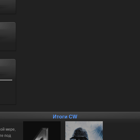
Итоги CW
ной мере,
те под