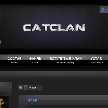
Кон
Вы
М
СОСТАВ
ФАЙЛЫ
ВСТУПИТЬ В КЛАН
УСТАВ
клана
клана
оставь заявку
ознакомься
Итак
ИТАК