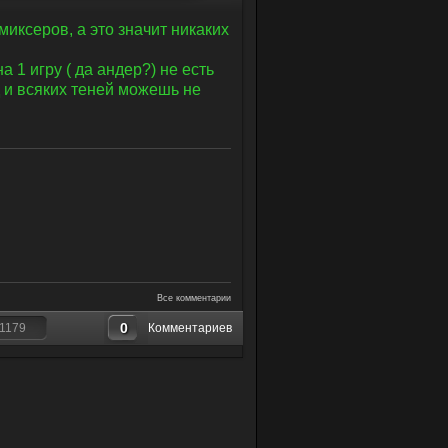
миксеров, а это значит никаких
а 1 игру ( да андер?) не есть
д и всяких теней можешь не
Все комментарии
0
1179
Комментариев