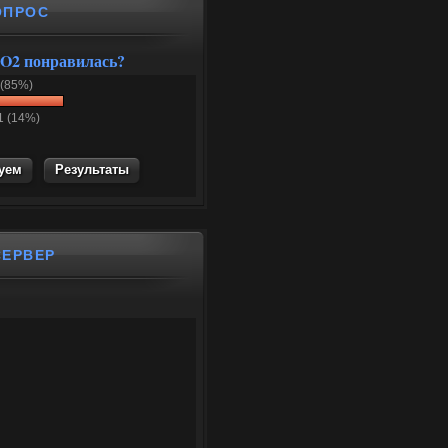
ОПРОС
O2 понравилась?
 (85%)
1 (14%)
Результаты
СЕРВЕР