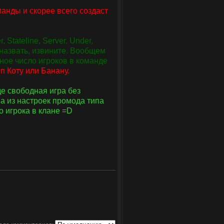
манды и скорее всего создаст
Stateline, Server, Under,
л назвать, извините. Вообщем
ное число игроков в команде
п Коту или Банану.
е свободная игра без
на из настроек промода типа
о игрока в клане =D