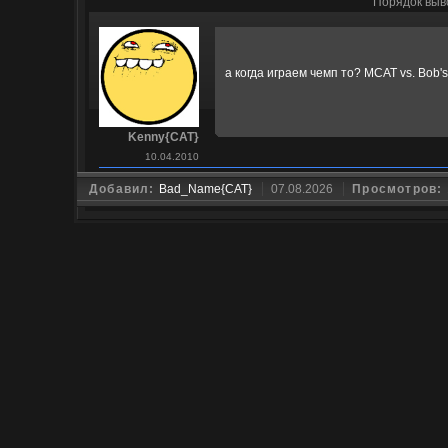
Порядок выв
а когда играем чемп то? MCAT vs. Bob's
Kenny{CAT}
10.04.2010
Добавил:
Bad_Name{CAT}
07.08.2026
Просмотров: