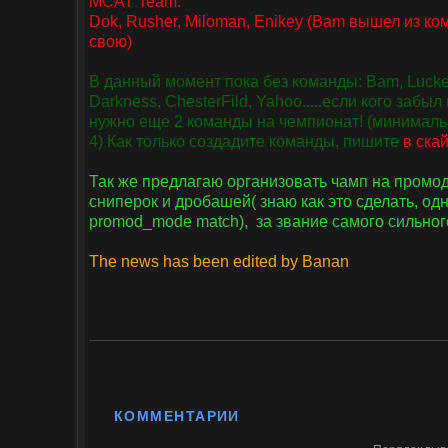
MCAT Team:
Dok, Rusher, Miloman, Enikey (Bam вышел из ко
свою)
В данный момент пока без команды: Bam, Lucker, 
Darkness, ChesterFild, Yahoo.....если кого забы
нужно еще 2 команды на чемпионат! (минималь
4) Как только создадите команды, пишите
в скай
Так же предлагаю организовать чамп на промод
сниперок и дробашей( знаю как это сделать, од
promod_mode match), за звание самого сильног
The news has been edited by Banan
КОММЕНТАРИИ