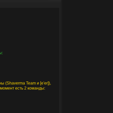
ы:
(Shaverma Team и [e'er]),
 момент есть 2 команды: