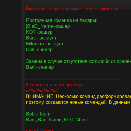
Кандидаты похоже все проспали, так что вот результаты:
Постоянная команда на ладеры:
|B|aD_Name -рашер
KOT -рашер
Bars - ассаулт
Miloman -ассаулт
Dok -снипер
Замена в случае отсутствия кого-либо из основ
Bam -снипер
-----------------------------------------------------------------------------------
Команды на чамп промод:
///////////////////////////
ВНИМАНИЕ: Несколько команд расформированы 
поэтому, создаются новые команды!!! В данный
Bob's Team:
Bars, Bad_Name, KOT, Ghost