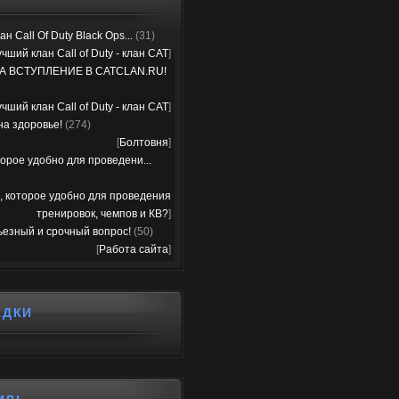
н Call Of Duty Black Ops...
(31)
чший клан Call of Duty - клан CAT
]
А ВСТУПЛЕНИЕ В CATCLAN.RU!
чший клан Call of Duty - клан CAT
]
на здоровье!
(274)
[
Болтовня
]
орое удобно для проведени...
, которое удобно для проведения
тренировок, чемпов и КВ?
]
ьезный и срочный вопрос!
(50)
[
Работа сайта
]
АДКИ