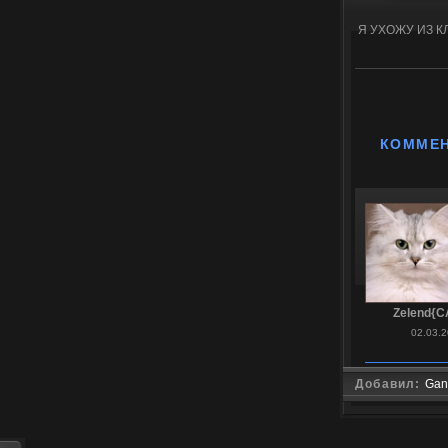
Я УХОЖУ ИЗ К
КОММЕ
Zelend{C
02.03.2
Добавил:
Gan