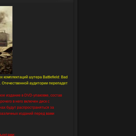
х комплектаций шутера Battlefield: Bad
и. Отечественной аудитории перепадет
ое издание в DVD-упаковке, состав
прочего в него включен диск с
анах будут распространяться за
 различных изданий перед вами
ъектами;