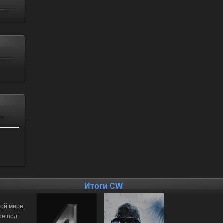
Итоги CW
ной мере,
те под