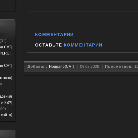
КОММЕНТАРИИ
(31)
ОСТАВЬТЕ
КОММЕНТАРИЙ
лан CAT
]
N.RU!
лан CAT
]
Добавил:
Noggano{CAT}
08.08.2026
Просмотров:
1
лтовня
]
...
ведения
 и КВ?
]
(50)
 сайта
]