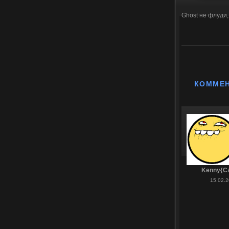
Ghost не флуди,
КОММЕ
Kenny{C
15.02.2