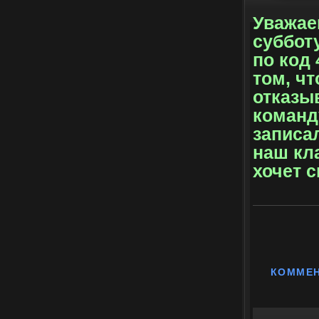
Уважае
субботу
по код 
том, чт
отказы
команду
записал
наш кла
хочет 
КОММЕ