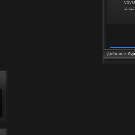
VDV8
11.12.
Добавил:
Svy