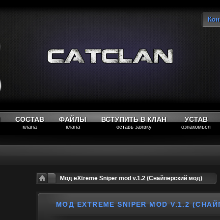
Кон
Вы
М
СОСТАВ
ФАЙЛЫ
ВСТУПИТЬ В КЛАН
УСТАВ
клана
клана
оставь заявку
ознакомься
Мод eXtreme Sniper mod v.1.2 (Снайперский мод)
МОД EXTREME SNIPER MOD V.1.2 (СНА