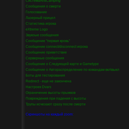
СистемаAntiCamping
Сообщения о смерти
Голосование
Лазерный прицел
Статистика игрока
eXtreme Logo
Звукоые сообщения
Сообщение "первая кровь"
Сообщение connect/disconnect игрока
Сообщение приветствие
Серверные сообщения
Сообщение о Следующей карте и Gametype
Сообщение о Автораспределение по командам вкл\выкл
Боты для тестирования
Redirect - еще не закончена
Настроек Dvars
Ограничение высоты прыжков
Повреждения при падения с высоты
Трупы исчезают сразу после смерти
Скриншоты на каждый zoom: