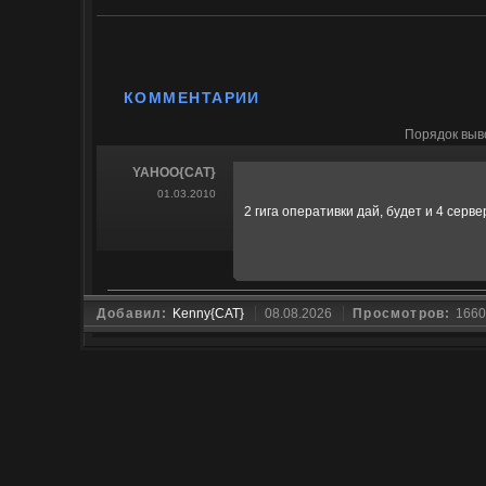
КОММЕНТАРИИ
Порядок выв
YAHOO{CAT}
01.03.2010
2 гига оперативки дай, будет и 4 сервер
Добавил:
Kenny{CAT}
08.08.2026
Просмотров:
1660