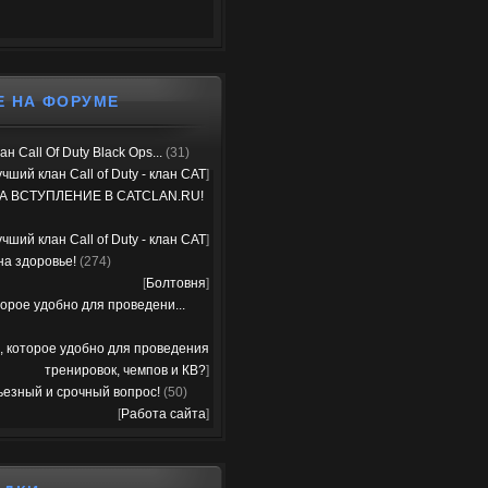
Е НА ФОРУМЕ
н Call Of Duty Black Ops...
(31)
чший клан Call of Duty - клан CAT
]
А ВСТУПЛЕНИЕ В CATCLAN.RU!
чший клан Call of Duty - клан CAT
]
на здоровье!
(274)
[
Болтовня
]
орое удобно для проведени...
, которое удобно для проведения
тренировок, чемпов и КВ?
]
ьезный и срочный вопрос!
(50)
[
Работа сайта
]