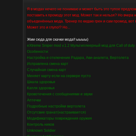
Я в модах нечего не понимаю и может быть это тупое предлож
поставить к промоду этот мод. Может так и нельзя? Но вчера 
объеденённых мода. Тренер по кидаю грен и сам промод, вот 
Может это и глупо!? Но...
Жми сюда для скачки мода!! ыыыы)
eXtreme Sniper mod v.1.2 Мультиплеерный мод для Call of duty 
Особености:
Настройка и отключение Радара, Ави-аналета, Вертолета
Исправлена смена карт
Случайная смена карт
Меняет карту если на сервере пусто
Шкала здоровья
Капля здоровья
Кровотечения с сообщениями и звуки
Аптечки
Подробные настройки вертолета
Отсутсвие гранат(настраивается)
Модификаторы повреждения оружия
Контроль ников
Unknown Soldier