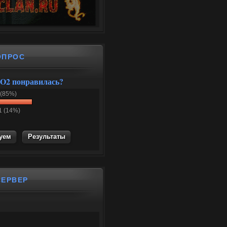
ОПРОС
O2 понравилась?
 (85%)
1 (14%)
Результаты
СЕРВЕР