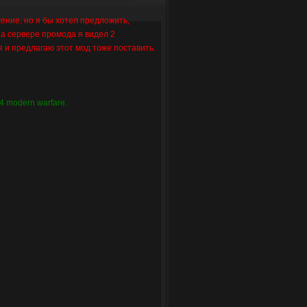
ение, но я бы хотел предложить,
на сервере промода я видел 2
я и предлагаю этот мод тоже поставить.
4 modern warfare.