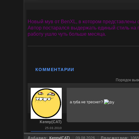
Новый мув от BenXL, в котором представлены ф
Автор постарался выдержать единый стиль на 
работу ушло чуть больше месяца.
КОММЕНТАРИИ
Порядок выв
а губа не треснет?
Kenny{CAT}
25.03.2010
Добавил:
Kenny{CAT}
09.08.2026
Просмотров:
1065