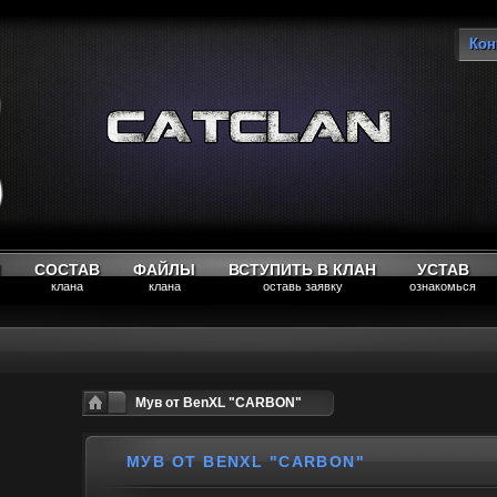
Кон
Вы
М
СОСТАВ
ФАЙЛЫ
ВСТУПИТЬ В КЛАН
УСТАВ
клана
клана
оставь заявку
ознакомься
Мув от BenXL "CARBON"
МУВ ОТ BENXL "CARBON"