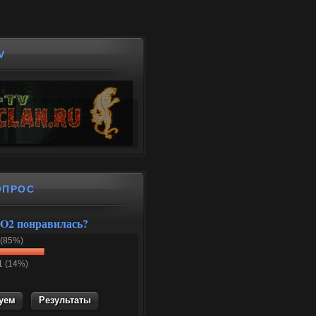
V
ОПРОС
O2 понравилась?
 (85%)
1 (14%)
Результаты