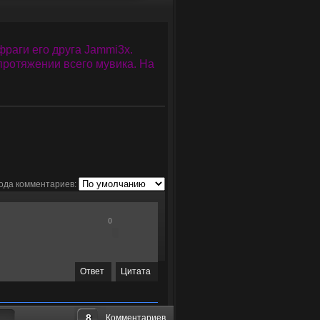
раги его друга Jammi3x.
протяжении всего мувика. На
ода комментариев:
0
Ответ
Цитата
8
Комментариев