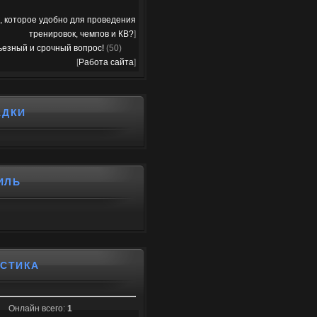
, которое удобно для проведения
тренировок, чемпов и КВ?
]
ьезный и срочный вопрос!
(50)
[
Работа сайта
]
АДКИ
ИЛЬ
ИСТИКА
Онлайн всего:
1