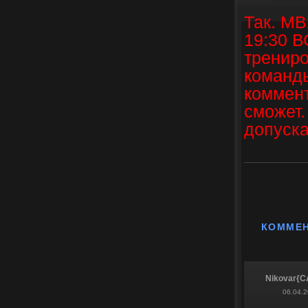
Так. МВ
19:30 В
трениро
команды
коммент
сможет.
допуск
КОММЕ
Nikovar{C
06.04.2