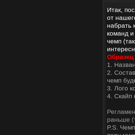
Итак, по
от нашег
набрать 
команд и
чемп (та
интересн
Образец 
1. Назва
2. Соста
чемп буд
3. Лого 
4. Скайп
Регламен
раньше (
P.S. Чем