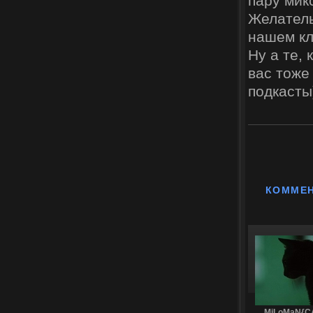
пару микс
Желатель
нашем кл
Ну а те, 
вас тоже
подкасты
КОММЕ
MiLoMaN{C