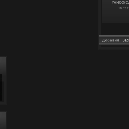
YAHOO{C
10.02.2
Добавил:
Bad