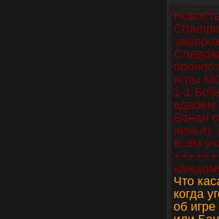
Новость
Champio
заморож
Следова
полност
игры M
1-1 Боб
вдвоем 
Банан о
ничья),
всем уч
++++++
каждом
Что кас
когда у
об игре