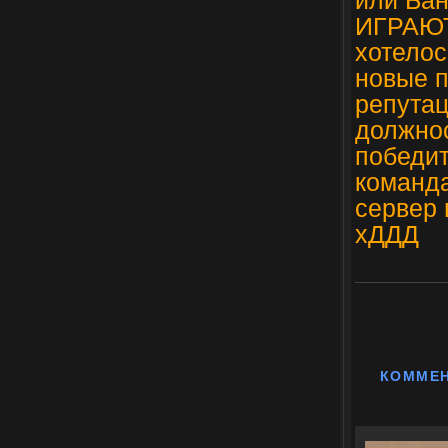
или Бан
ИГРАЮТ
хотелос
новые п
репутац
должнос
победит
команда
сервер 
хДДД
КОММЕ