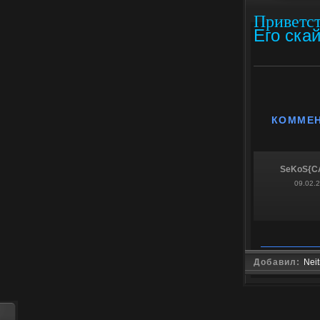
Приветст
Его ска
КОММЕ
SeKoS{C
09.02.
Добавил:
Nei