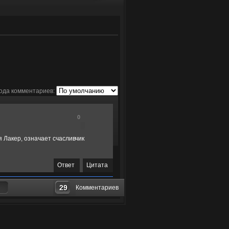
ода комментариев:
0
я Лакер, означает счасливчик
Ответ
Цитата
29
Комментариев