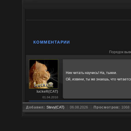
КОММЕНТАРИИ
Порядок выв
Ник читать научись! На,
тыкни
.
Ой, извини, ты же знаешь, что читаетс
luckeR{CAT}
01.04.2010
Добавил:
Stevy{CAT}
06.08.2026
Просмотров:
1068