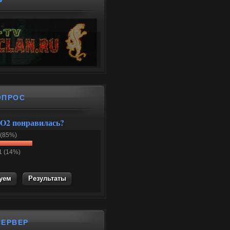
ОПРОС
O2 понравилась?
 (85%)
1 (14%)
Результаты
СЕРВЕР