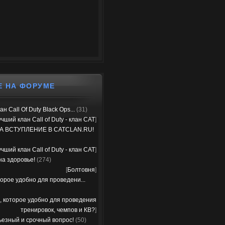
Е НА ФОРУМЕ
н Call Of Duty Black Ops...
(31)
чший клан Call of Duty - клан CAT
]
А ВСТУПЛЕНИЕ В CATCLAN.RU!
чший клан Call of Duty - клан CAT
]
на здоровье!
(274)
[
Болтовня
]
орое удобно для проведени...
, которое удобно для проведения
тренировок, чемпов и КВ?
]
ьезный и срочный вопрос!
(50)